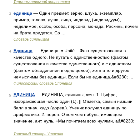
Термины атомной энергетики
единица
— Один предмет, зерно, штука, экземпляр,
3
пример, голова, душа, лицо, индивид (индивидуум),
неделимое, особь, особа, персона, монада. Раскинь, почем
на брата придется. Ср …
Словарь синонимов
Единица
— Единица ♦ Unité Факт существования в
4
качестве одного. Не путать с единственностью (фактом
существования в качестве единственного) и c единством
(фактом объединения в одно целое), хотя и то и другое
немыслимы без единицы. Если бы не единица,&#8230; …
Философский словарь Спонвиля
ЕДИНИЦА
— ЕДИНИЦА, единицы, жен. 1. Цифра,
5
изображающая число один (1). || Отметка, самый низший
балл в знач. худо (дорев.). Ученик получил единицу по
арифметике. 2. перен. О ком чем нибудь, имеющем
значение, ант. нуль. «Мы почитаем всех нулями, а&#8230;
…
Толковый словарь Ушакова