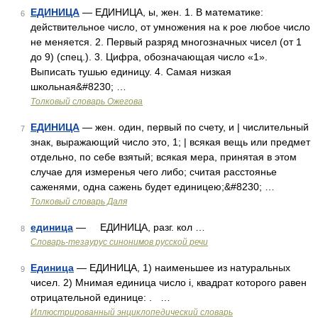
ЕДИНИЦА
— ЕДИНИЦА, ы, жен. 1. В математике:
6
действительное число, от умножения на к рое любое число
не меняется. 2. Первый разряд многозначных чисел (от 1
до 9) (спец.). 3. Цифра, обозначающая число «1».
Выписать тушью единицу. 4. Самая низкая
школьная&#8230; …
Толковый словарь Ожегова
ЕДИНИЦА
— жен. один, первый по счету, и | числительный
7
знак, выражающий число это, 1; | всякая вещь или предмет
отдельно, по себе взятый; всякая мера, принятая в этом
случае для измеренья чего либо; считая расстоянье
саженями, одна сажень будет единицею;&#8230; …
Толковый словарь Даля
единица
— ЕДИНИЦА, разг. кол …
8
Словарь-тезаурус синонимов русской речи
Единица
— ЕДИНИЦА, 1) наименьшее из натуральных
9
чисел. 2) Мнимая единица число i, квадрат которого равен
отрицательной единице: . …
Иллюстрированный энциклопедический словарь