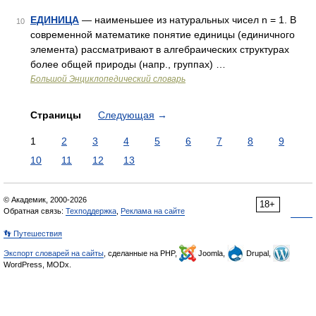
ЕДИНИЦА
— наименьшее из натуральных чисел n = 1. В
10
современной математике понятие единицы (единичного
элемента) рассматривают в алгебраических структурах
более общей природы (напр., группах) …
Большой Энциклопедический словарь
Страницы
Следующая
→
1
2
3
4
5
6
7
8
9
10
11
12
13
© Академик, 2000-2026
18+
Обратная связь:
Техподдержка
,
Реклама на сайте
👣 Путешествия
Экспорт словарей на сайты
, сделанные на PHP,
Joomla,
Drupal,
WordPress, MODx.